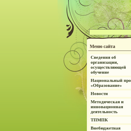
Меню сайта
Сведения об
организации,
осуществляющей
обучение
Национальный про
«Образование»
Новости
Методическая и
инновационная
деятельность
ТПМПК
Внебюджетная