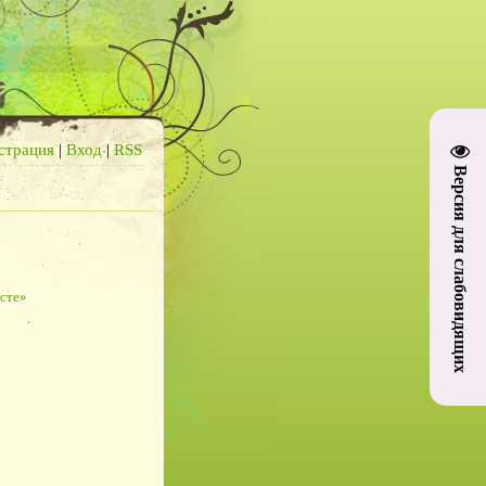
страция
|
Вход
|
RSS
Версия для слабовидящих
сте»