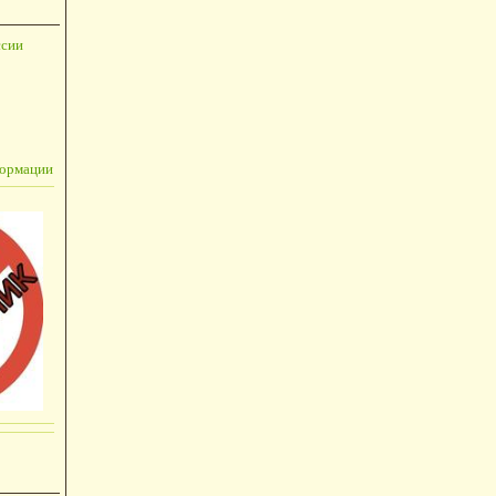
ссии
формации