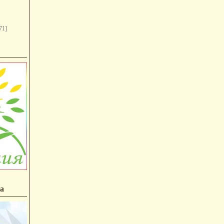
71]
а