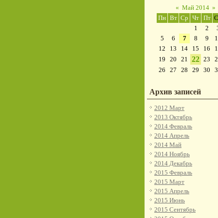
«
Май 2014
»
Пн
Вт
Ср
Чт
Пт
С
1
2
5
6
7
8
9
1
12
13
14
15
16
1
22
19
20
21
23
2
26
27
28
29
30
3
Архив записей
2012 Март
2013 Октябрь
2014 Февраль
2014 Апрель
2014 Май
2014 Ноябрь
2014 Декабрь
2015 Февраль
2015 Март
2015 Апрель
2015 Июнь
2015 Сентябрь