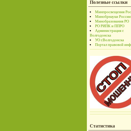
Полезные ссылки
Минпросвещения Ро
Минобрнауки России
Минобразования РО
РО РИПК и ППРО
Администрация г.
Волгодонска
УО г.Волгодонска
Портал правовой ин
Статистика