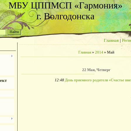
МБУ ЦППМСП «Гармония»
г. Волгодонска
Главная
|
Реги
Главная
»
2014
»
Май
22 Мая, Четверг
12:48
День приемного родителя «Счастье вме
ект