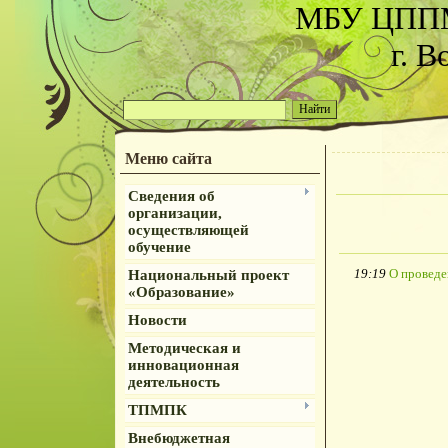
МБУ ЦППМ
г. В
Меню сайта
Сведения об
организации,
осуществляющей
обучение
19:19
О проведе
Национальный проект
«Образование»
Новости
Методическая и
инновационная
деятельность
ТПМПК
Внебюджетная