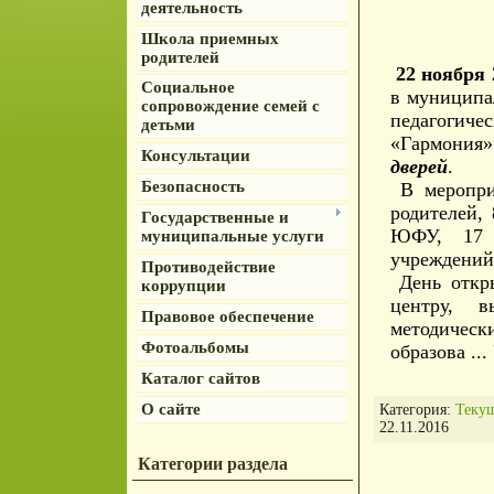
деятельность
Школа приемных
родителей
22 ноября 
Социальное
в муниципа
сопровождение семей с
педагогич
детьми
«Гармония
Консультации
дверей
.
Безопасность
В мероприя
родителей,
Государственные и
ЮФУ, 17 п
муниципальные услуги
учреждений
Противодействие
День откры
коррупции
центру, в
Правовое обеспечение
методичес
Фотоальбомы
образова
...
Каталог сайтов
О сайте
Категория:
Теку
22.11.2016
Категории раздела