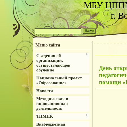
МБУ ЦППМ
г. В
Меню сайта
Сведения об
организации,
осуществляющей
День откр
обучение
педагогич
Национальный проект
помощи «
«Образование»
Новости
Методическая и
инновационная
деятельность
ТПМПК
Внебюджетная